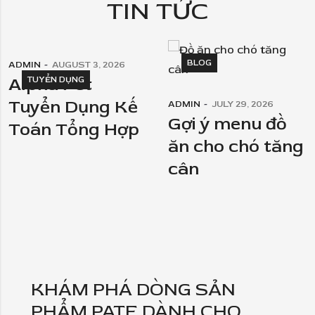
TIN TỨC
BLOG
ADMIN
AUGUST 3, 2026
Alpha Pet
TUYỂN DỤNG
Tuyển Dụng Kế
ADMIN
JULY 29, 2026
Gợi ý menu đồ
Toán Tổng Hợp
ăn cho chó tăng
cân
KHÁM PHÁ DÒNG SẢN
PHẨM PATE DÀNH CHO