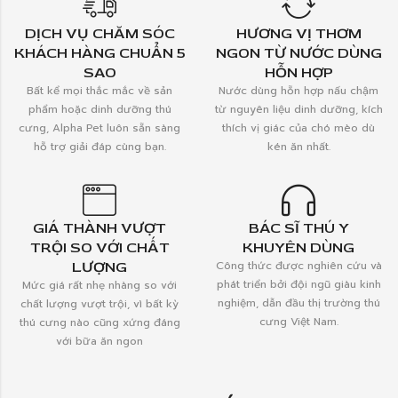
DỊCH VỤ CHĂM SÓC
HƯƠNG VỊ THƠM
KHÁCH HÀNG CHUẨN 5
NGON TỪ NƯỚC DÙNG
SAO
HỖN HỢP
Bất kể mọi thắc mắc về sản
Nước dùng hỗn hợp nấu chậm
phẩm hoặc dinh dưỡng thú
từ nguyên liệu dinh dưỡng, kích
cưng, Alpha Pet luôn sẵn sàng
thích vị giác của chó mèo dù
hỗ trợ giải đáp cùng bạn.
kén ăn nhất.
GIÁ THÀNH VƯỢT
BÁC SĨ THÚ Y
TRỘI SO VỚI CHẤT
KHUYÊN DÙNG
LƯỢNG
Công thức được nghiên cứu và
phát triển bởi đội ngũ giàu kinh
Mức giá rất nhẹ nhàng so với
nghiệm, dẫn đầu thị trường thú
chất lượng vượt trội, vì bất kỳ
cưng Việt Nam.
thú cưng nào cũng xứng đáng
với bữa ăn ngon