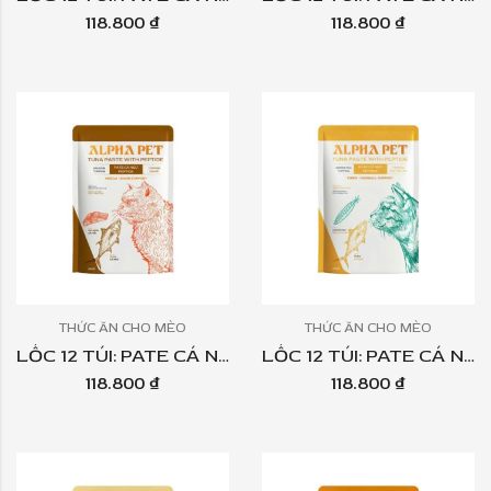
118.800
₫
118.800
₫
THỨC ĂN CHO MÈO
THỨC ĂN CHO MÈO
LỐC 12 TÚI: PATE CÁ NGỪ PEPTIDE ALPHA PET 60GR – TOPPING CÁ HỒI
LỐC 12 TÚI: PATE CÁ NGỪ PEPTIDE ALPHA PET 60GR – TOPPING ĐẬU HÀ LAN
118.800
₫
118.800
₫