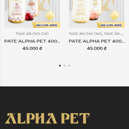
,
THỨC ĂN CHO CHÓ
THỨC ĂN CHO CHÓ
THỨC ĂN CHÓ MÈO
PATE ALPHA PET 400GR VỊ BÒ BÍT TẾT – KHOAI TÂY | ALPHA PET BEEFSTEAK AND POTATO PASTE 400GR
PATE ALPHA PET 400GR VỊ ỨC GÀ – KHOAI TÂY | ALPHA PET CHICKEN AND POTATO PASTE 400GR
45.000
₫
45.000
₫