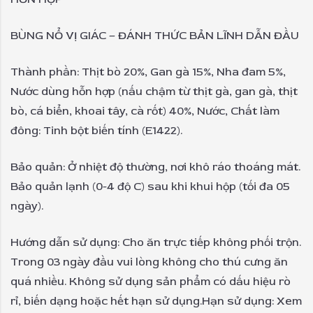
BÙNG NỔ VỊ GIÁC – ĐÁNH THỨC BẢN LĨNH DẪN ĐẦU
Thành phần: Thịt bò 20%, Gan gà 15%, Nha đam 5%,
Nước dùng hỗn hợp (nấu chậm từ thịt gà, gan gà, thịt
bò, cá biển, khoai tây, cà rốt) 40%, Nước, Chất làm
đông: Tinh bột biến tính (E1422).
Bảo quản: Ở nhiệt độ thường, nơi khô ráo thoáng mát.
Bảo quản lạnh (0-4 độ C) sau khi khui hộp (tối đa 05
ngày).
Hướng dẫn sử dụng: Cho ăn trực tiếp không phối trộn.
Trong 03 ngày đầu vui lòng không cho thú cưng ăn
quá nhiều. Không sử dụng sản phẩm có dấu hiệu rò
rỉ, biến dạng hoặc hết hạn sử dụng.
Hạn sử dụng: Xem