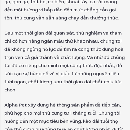
gà, gan gà, thịt bò, cá biển, khoai tây, cà rốt mang
đến một hương vị hấp dẫn đến mức chẳng cần gọi
tên, thú cưng vẫn sẵn sàng chạy đến thưởng thức.
Sau một thời gian dài quan sát, thử nghiệm và thậm
chí có hơn hàng ngàn mẫu thử khác nhau, chúng tôi
đã không ngừng nỗ lực để tìm ra công thức dung hoà
trọn vẹn cả giá thành và chất lượng. Và nhờ đó chúng
tôi đã có riêng cho mình một công thức độc nhất, đủ
sức tạo sự bùng nổ về vị giác từ những nguyên liệu
tươi ngon, chất lượng sau thời gian dài chắt chiu lựa
chọn.
Alpha Pet xây dựng hệ thống sản phẩm dễ tiếp cận,
phù hợp cho mọi thú cưng từ 1 tháng tuổi. Chúng tôi
hướng đến một mục tiêu bền vững: kéo dài tuổi thọ
của thú cưng qua từng bữa ăn chất lượng nhất, đi từ