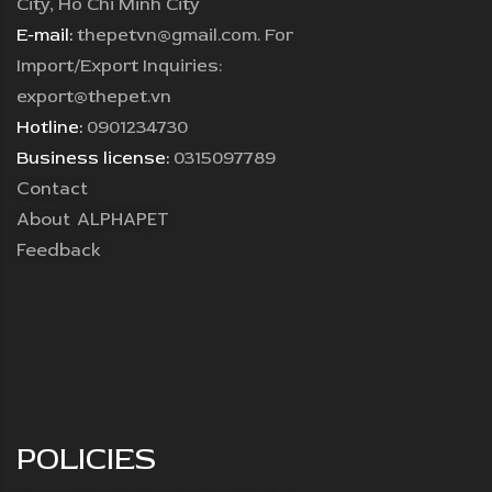
City, Ho Chi Minh City
E-mail:
thepetvn@gmail.com. For
Import/Export Inquiries:
export@thepet.vn
Hotline:
0901234730
Business license:
0315097789
Contact
About ALPHAPET
Feedback
POLICIES