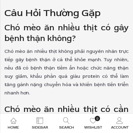
Câu Hỏi Thường Gặp
Chó mèo ăn nhiều thịt có gây
bệnh thận không?
Chó mèo ăn nhiều thịt không phải nguyên nhân trực
tiếp gây bệnh thận ở cá thể khỏe mạnh. Tuy nhiên,
nếu đã có bệnh thận tiềm ẩn hoặc chức năng thận
suy giảm, khẩu phần quá giàu protein có thể làm
tăng gánh nặng chuyển hóa và khiến bệnh tiến triển
nhanh hơn.
Chó mèo ăn nhiều thịt có cần
bổ sung thêm dưỡng chất khác
0
HOME
SIDEBAR
SEARCH
WISHLIST
ACCOUNT
không?